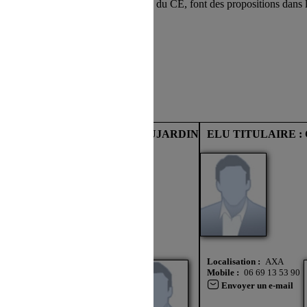
facultatives, constituées de membres du CE, font des propositions dans
n au Site s'opère depuis un site tiers
RIER ADJOINT : Matthieu DUJARDIN
ELU TITULAIRE : 
direction à l'intérieur d'une page du
Localisation :
AXA
Mobile :
06 69 13 53 90
Envoyer un e-mail